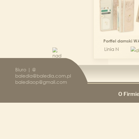
Portfel damski 
Linia N
Biuro | @
baledia@baledia.com.pl
balediaop@gmail.com
O Firmi