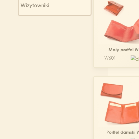
Wizytowniki
Mały portfel 
W601
Portfel damski