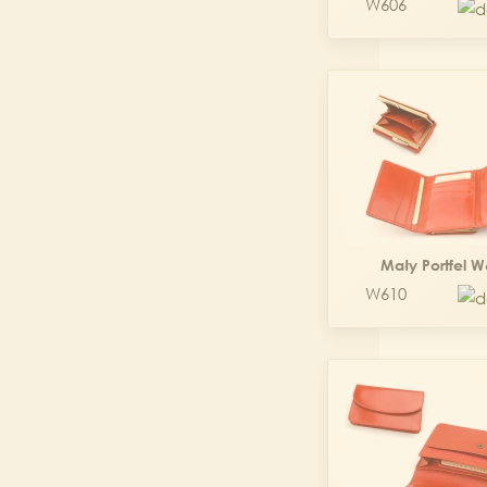
W606
Mały Portfel 
W610