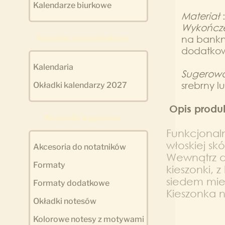
Kalendarze biurkowe
Materiał
:
Wykończ
na bankn
Kalendarze notatnikowe
dodatkowo
Kalendaria
Sugerow
srebrny lu
Okładki kalendarzy 2027
Opis produ
Notatniki książkowe
Funkcjonaln
włoskiej skó
Akcesoria do notatników
Wewnątrz d
Formaty
kieszonki, 
siedem miej
Formaty dodatkowe
Kieszonka n
Okładki notesów
Kolorowe notesy z motywami