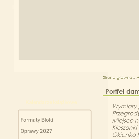
1
2
Strona główna
»
A
Portfel da
Kalendarze książkowe
Wymiary
Przegrod
Miejsce n
Formaty Bloki
Kieszonki
Oprawy 2027
Okienko 