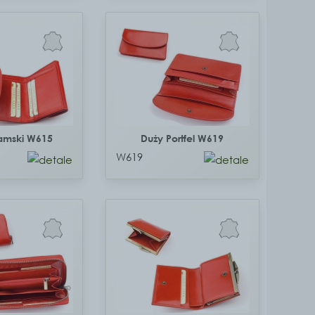
damski W615
Duży Portfel W619
W619