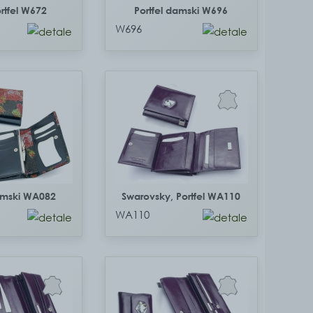
rtfel W672
Portfel damski W696
W696
damski WA082
Swarovsky, Portfel WA110
WA110