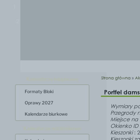
1
2
Strona główna
»
Ak
Kalendarze książkowe
Portfel dam
Formaty Bloki
Oprawy 2027
Wymiary
po
Przegrody 
Kalendarze biurkowe
Miejsce na 
Okienko ID
Kalendarze notatnikowe
Kieszonki
: 2
Kieszonki 