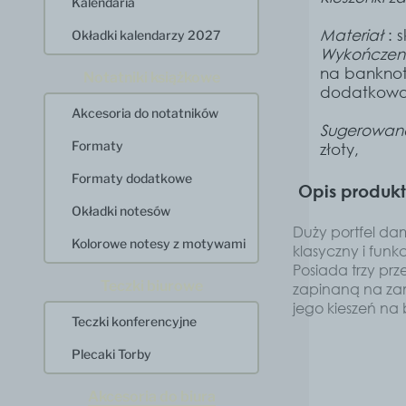
Kalendaria
Materiał
: s
Okładki kalendarzy 2027
Wykończen
na banknot
Notatniki książkowe
dodatkowo 
Akcesoria do notatników
Sugerowan
Formaty
złoty,
Formaty dodatkowe
Opis produk
Okładki notesów
Duży portfel dam
Kolorowe notesy z motywami
klasyczny i funk
Posiada trzy prz
Teczki biurowe
zapinaną na zam
jego kieszeń na b
Teczki konferencyjne
Plecaki Torby
Akcesoria do biura