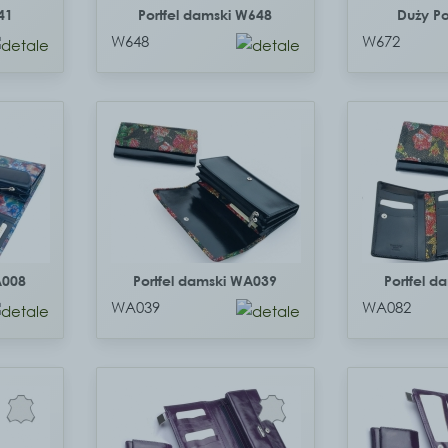
41
Portfel damski W648
Duży Po
W648
W672
A008
Portfel damski WA039
Portfel 
WA039
WA082