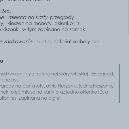
kóra,
ie
:
miejsca na karty,
przegrody
y, kieszeń na monety, okienko ID
kiszonki, w tym zapinane na zamek
e znakowanie
:
suche, hotprint srebrny lub
tu
ski wykonany z naturalnej skóry włoskiej . Elegancki,
cjonalny.
egrody na banknoty, dwie kieszonki, jedną kieszonkę
ek, pięć miejsc na karty oraz jedno okienko ID, a
ilon jest zapinana na bigiel.