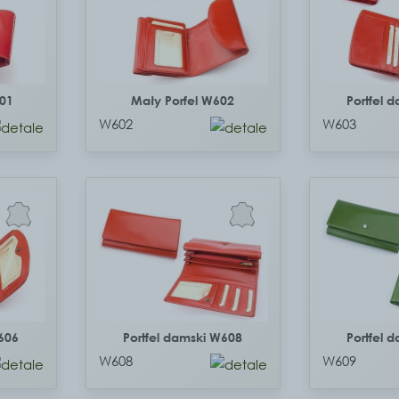
601
Mały Porfel W602
Portfel 
W602
W603
606
Portfel damski W608
Portfel 
W608
W609