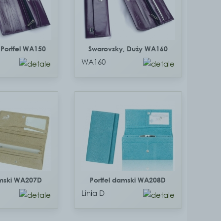
 Portfel WA150
Swarovsky, Duży WA160
WA160
amski WA207D
Portfel damski WA208D
Linia D