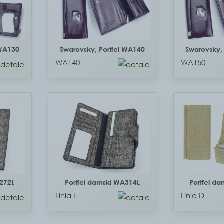
 WA130
Swarovsky, Portfel WA140
Swarovsky,
WA140
WA150
A272L
Portfel damski WA314L
Portfel d
Linia L
Linia D