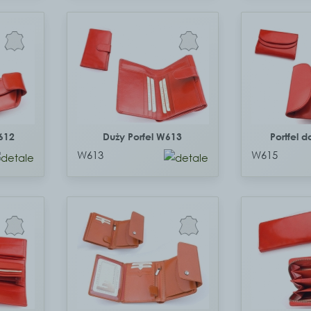
612
Duży Porfel W613
Portfel 
W613
W615