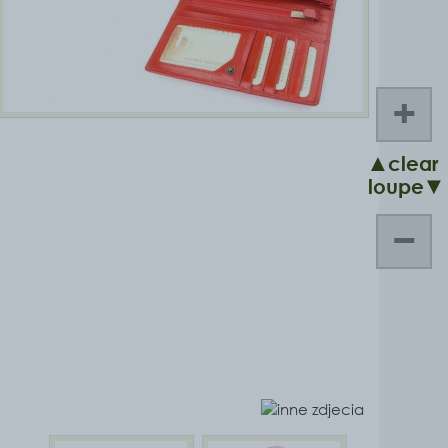
+
▲clear
loupe▼
−