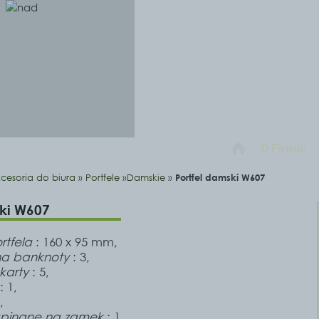
O Firmie
cesoria do biura
»
Portfele
»
Damskie
»
Portfel damski W607
ski W607
rtfela
: 160 x 95 mm,
na banknoty
: 3,
karty
: 5,
: 1,
,
zapinane na zamek
: 1,