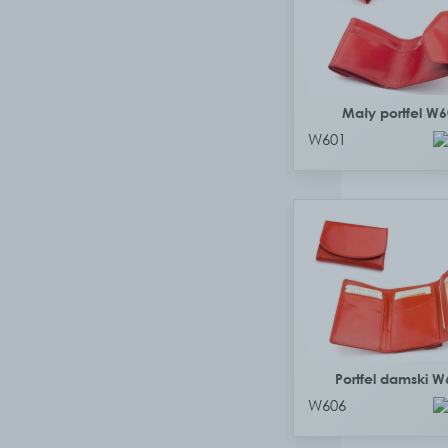
Mały portfel W
W601
Portfel damski W
W606