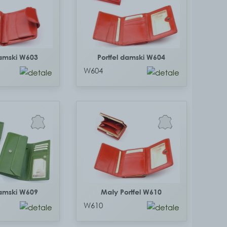
damski W603
Portfel damski W604
W604
damski W609
Mały Portfel W610
W610