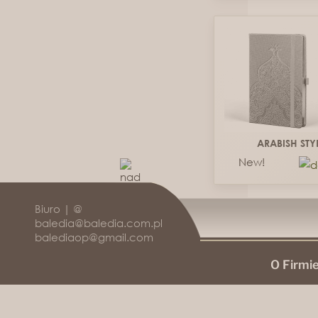
ARABISH STY
New!
Biuro | @
baledia@baledia.com.pl
balediaop@gmail.com
O Firmi