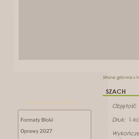
1
2
Strona główna
»
N
SZACH
Kalendarze książkowe
Objętoś
ć
Druk:
1-ko
Formaty Bloki
Oprawy 2027
Wykończe