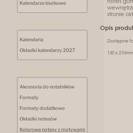
notes gum
Kalendarze biurkowe
wewnętrz
stronie ok
Kalendarze notatnikowe
Opis produ
Kalendaria
Dostępne fo
Okładki kalendarzy 2027
130 x 210mm,
Notatniki książkowe
Akcesoria do notatników
Formaty
Formaty dodatkowe
Okładki notesów
Kolorowe notesy z motywami