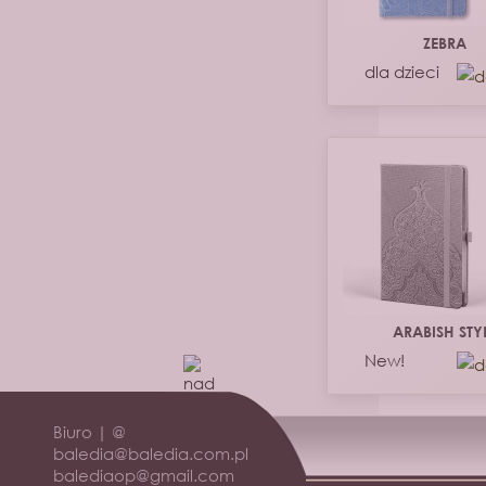
ZEBRA
dla dzieci
ARABISH STY
New!
Biuro | @
baledia@baledia.com.pl
balediaop@gmail.com