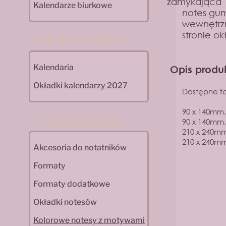
zamykająca
Kalendarze biurkowe
notes gum
wewnętrz
stronie ok
Kalendarze notatnikowe
Kalendaria
Opis produ
Okładki kalendarzy 2027
Dostępne fo
90 x 140mm, 
Notatniki książkowe
90 x 140mm,
210 x 240mm,
210 x 240mm
Akcesoria do notatników
Formaty
Formaty dodatkowe
Okładki notesów
Kolorowe notesy z motywami