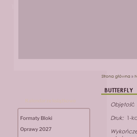
1
2
Strona główna
»
N
BUTTERFLY
Kalendarze książkowe
Objętoś
ć
Druk:
1-ko
Formaty Bloki
Oprawy 2027
Wykończen