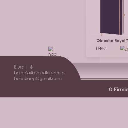
Okładka Royal 
New!
Biuro | @
baledia@baledia.com.pl
balediaop@gmail.com
O Firmi