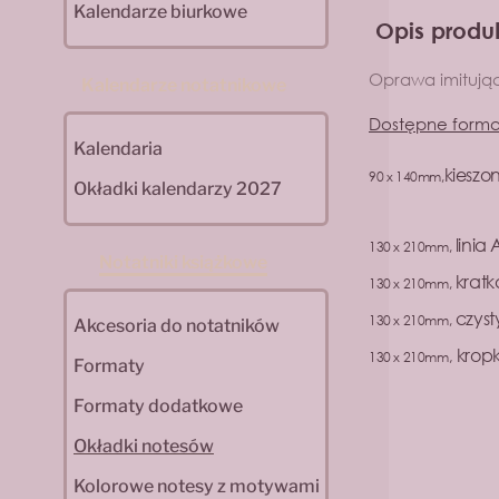
Kalendarze biurkowe
Opis produ
Oprawa imitując
Kalendarze notatnikowe
Dostępne forma
Kalendaria
kieszo
90 x 140mm,
Okładki kalendarzy 2027
linia 
130 x 210mm,
Notatniki książkowe
kratk
130 x 210mm,
czyst
130 x 210mm,
Akcesoria do notatników
kropk
130 x 210mm
,
Formaty
Formaty dodatkowe
Okładki notesów
Kolorowe notesy z motywami