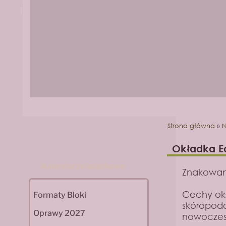
1
2
Strona główna
»
N
Okładka E
Kalendarze książkowe
Znakowan
Cechy ok
Formaty Bloki
skóropodo
Oprawy 2027
nowoczes