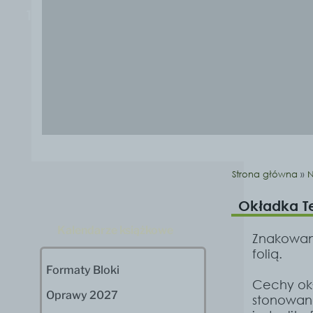
1
2
Strona główna
»
N
Okładka T
Kalendarze książkowe
Znakowani
folią.
Formaty Bloki
Cechy okł
Oprawy 2027
stonowane