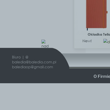
Okładka Tell
New!
Biuro | @
baledia@baledia.com.pl
balediaop@gmail.com
O Firmi