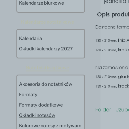
jednolita
Kalendarze biurkowe
Opis produ
Kalendarze notatnikowe
Dostępne forma
Kalendaria
, linia
130 x 210mm
Okładki kalendarzy 2027
, krat
130 x 210mm
Na zamówienie
Notatniki książkowe
, gład
130 x 210mm
Akcesoria do notatników
, krop
130 x 210mm
Formaty
Formaty dodatkowe
Folder - Uzu
Okładki notesów
Kolorowe notesy z motywami