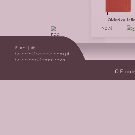
Okładka Tell
New!
Biuro | @
baledia@baledia.com.pl
balediaop@gmail.com
O Firmi