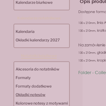
Opis produ
Kalendarze biurkowe
Dostępne format
Kalendarze notatnikowe
linia 
130 x 210mm
,
kratk
130 x 210mm
,
Kalendaria
Okładki kalendarzy 2027
Na zamówienie
gładk
130 x 210mm
,
Notatniki książkowe
kropk
130 x 210mm
,
Akcesoria do notatników
Folder - Col
Formaty
Formaty dodatkowe
Okładki notesów
Kolorowe notesy z motywami