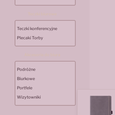
Teczki biurowe
Teczki konferencyjne
Plecaki Torby
Akcesoria do biura
Podróżne
Biurkowe
Portfele
Wizytowniki