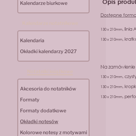
Opis produ
Kalendarze biurkowe
Dostępne forma
Kalendarze notatnikowe
, linia
130 x 210mm
, krat
130 x 210mm
Kalendaria
Okładki kalendarzy 2027
Na zamówienie
Notatniki książkowe
, czys
130 x 210mm
, krop
130 x 210mm
Akcesoria do notatników
, perf
130 x 210mm
Formaty
Formaty dodatkowe
Okładki notesów
Kolorowe notesy z motywami