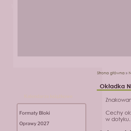
1
2
Strona główna
»
N
Okładka N
Kalendarze książkowe
Znakowani
Cechy okł
Formaty Bloki
w dotyku.
Oprawy 2027