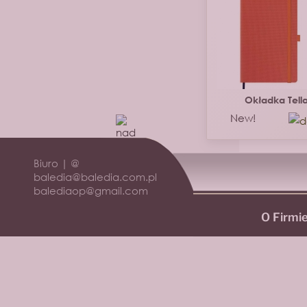
Okładka Tell
New!
Biuro | @
baledia@baledia.com.pl
balediaop@gmail.com
O Firmi