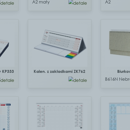
A2 mały
A2
y KP333
Kalen. z zakładkami ZK762
Biurk
B616N Nebr