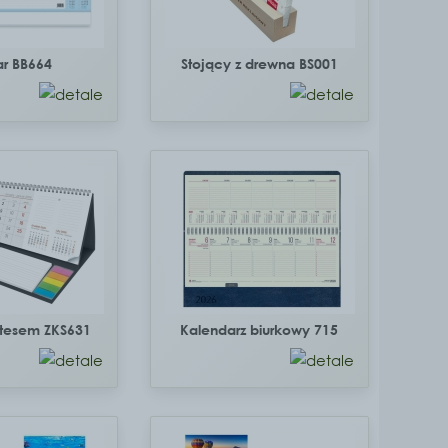
ar BB664
Stojący z drewna BS001
otesem ZKS631
Kalendarz biurkowy 715