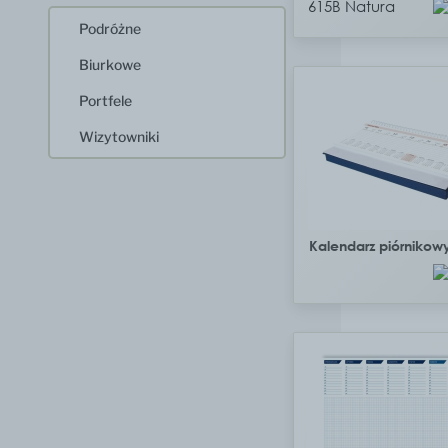
615B Natura
Podróżne
Biurkowe
Portfele
Wizytowniki
Kalendarz piórnikow