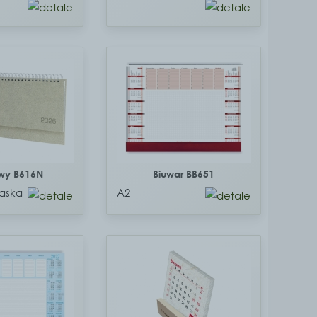
owy B616N
Biuwar BB651
aska
A2