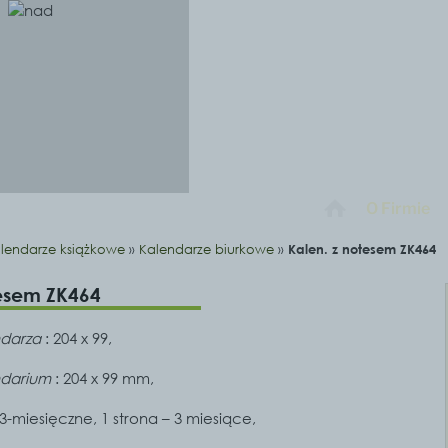
O Firmie
lendarze książkowe
»
Kalendarze biurkowe
»
Kalen. z notesem ZK464
tesem ZK464
ndarza
: 204 x 99,
ndarium
: 204 x 99 mm,
 3-miesięczne, 1 strona – 3 miesiące,