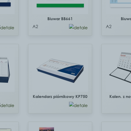
Biuwar BB661
Biuw
A2
A2
1
Kalendarz piórnikowy KP750
Kalen. z n