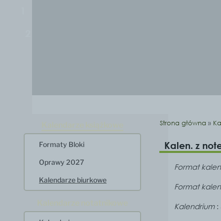
1
2
Strona główna
»
Ka
Kalendarze książkowe
Kalen. z no
Formaty Bloki
Oprawy 2027
Format kale
Kalendarze biurkowe
Format kale
Kalendarze notatnikowe
Kalendrium
: