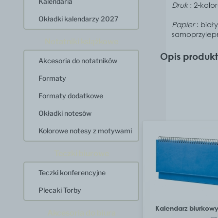
Kalendaria
Druk
: 2-kolo
Okładki kalendarzy 2027
Papier
: biał
samoprzylep
Notatniki książkowe
Opis produk
Akcesoria do notatników
Formaty
Formaty dodatkowe
Okładki notesów
Kolorowe notesy z motywami
Teczki biurowe
Teczki konferencyjne
Plecaki Torby
Kalendarz biurkow
Akcesoria do biura