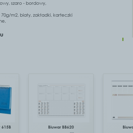
rowy, szaro - bordowy,
y 70g/m2, biały, zakładki, karteczki
ne,
tu
y 615B
Biuwar BB620
Biuw