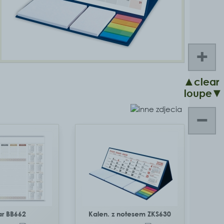
+
▲clear
loupe▼
−
ar BB662
Kalen. z notesem ZKS630