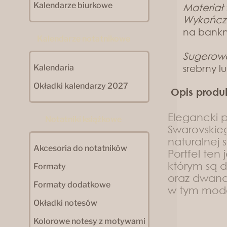
Kalendarze biurkowe
Materiał
Wykończ
na bankno
Kalendarze notatnikowe
Sugerow
srebrny lu
Kalendaria
Okładki kalendarzy 2027
Opis produ
Elegancki p
Notatniki książkowe
Swarovskieg
naturalnej s
Akcesoria do notatników
Portfel ten
którym są d
Formaty
oraz dwanaś
Formaty dodatkowe
w tym mode
Okładki notesów
Kolorowe notesy z motywami