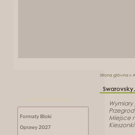
1
2
Strona główna
»
A
Swarovsky
Kalendarze książkowe
Wymiary
Przegrod
Formaty Bloki
Miejsce n
Kieszonki
Oprawy 2027