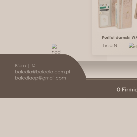
Portfel damski 
Linia N
Biuro | @
baledia@baledia.com.pl
balediaop@gmail.com
O Firmi