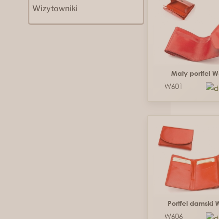
Wizytowniki
Mały portfel 
W601
Portfel damski
W606