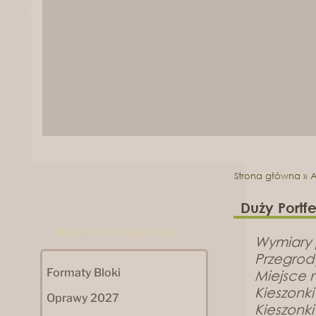
1
2
Strona główna
»
A
Duży Portf
Kalendarze książkowe
Wymiary
Przegrod
Formaty Bloki
Miejsce n
Kieszonki
Oprawy 2027
Kieszonk