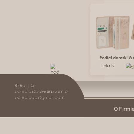
Portfel damski 
Linia N
Biuro | @
baledia@baledia.com.pl
balediaop@gmail.com
O Firmi