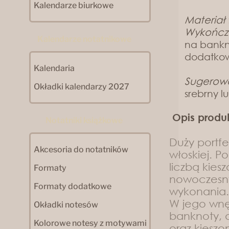
Kalendarze biurkowe
Materiał
Wykończ
Kalendarze notatnikowe
na bankno
dodatkow
Kalendaria
Sugerow
Okładki kalendarzy 2027
srebrny lu
Opis produ
Notatniki książkowe
Duży portfe
Akcesoria do notatników
włoskiej. Po
liczbą kies
Formaty
nowoczesny
Formaty dodatkowe
wykonania.
W jego wnę
Okładki notesów
banknoty, d
Kolorowe notesy z motywami
oraz kiesz