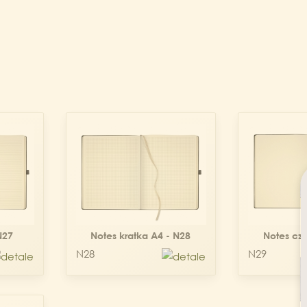
N27
Notes kratka A4 - N28
Notes czy
N28
N29