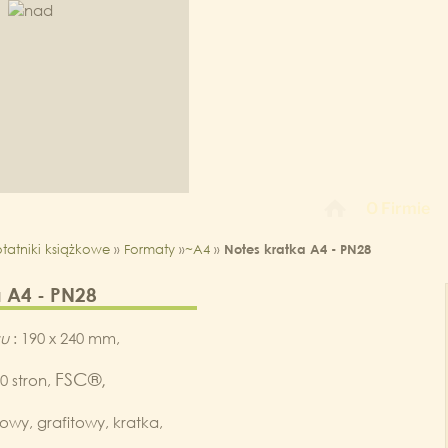
O Firmie
tatniki książkowe
»
Formaty
»
~A4
»
Notes kratka A4 - PN28
a A4 - PN28
su
: 190 x 240 mm,
FSC®,
0 stron,
rowy, grafitowy, kratka,