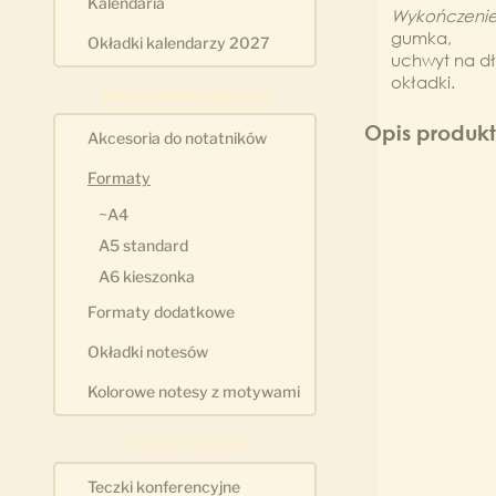
Kalendaria
Wykończeni
gumka,
Okładki kalendarzy 2027
uchwyt na dł
okładki.
Notatniki książkowe
Opis produk
Akcesoria do notatników
Formaty
~A4
A5 standard
A6 kieszonka
Formaty dodatkowe
Okładki notesów
Kolorowe notesy z motywami
Teczki biurowe
Teczki konferencyjne