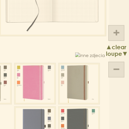
+
▲clear
loupe▼
−