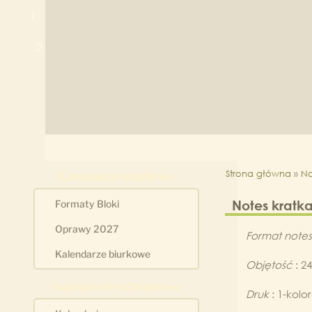
1
2
Strona główna
»
No
Kalendarze książkowe
Notes kratk
Formaty Bloki
Oprawy 2027
Format note
Kalendarze biurkowe
Objętość
: 24
Kalendarze notatnikowe
Druk
: 1-kolo