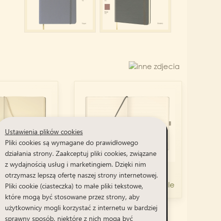
Ustawienia plików cookies
Pliki cookies są wymagane do prawidłowego
działania strony. Zaakceptuj pliki cookies, związane
z wydajnością usług i marketingiem. Dzięki nim
sty A4 - N29
Notes linia A4 - PN27
otrzymasz lepszą ofertę naszej strony internetowej.
PN27
Pliki cookie (ciasteczka) to małe pliki tekstowe,
które mogą być stosowane przez strony, aby
użytkownicy mogli korzystać z internetu w bardziej
sprawny sposób, niektóre z nich mogą być