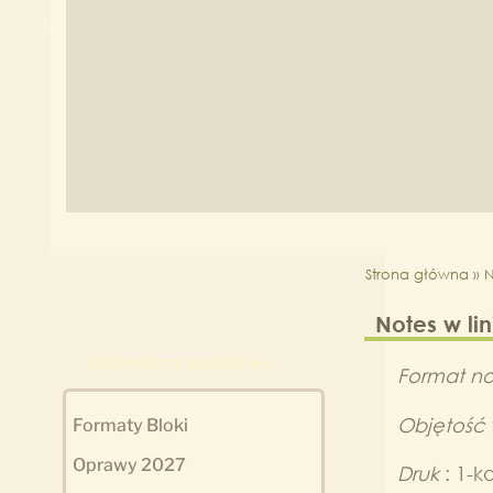
1
2
Strona główna
»
N
Notes w lin
Kalendarze książkowe
Format no
Objętość
Formaty Bloki
Oprawy 2027
Druk
: 1-k