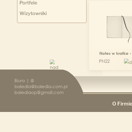
Portfele
Wizytowniki
Notes w kratke 
PN22
Biuro | @
baledia@baledia.com.pl
balediaop@gmail.com
O Firmi