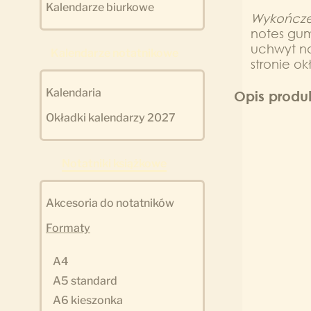
Kalendarze biurkowe
Wykończe
notes gu
uchwyt na
Kalendarze notatnikowe
stronie ok
Kalendaria
Opis produ
Okładki kalendarzy 2027
Notatniki książkowe
Akcesoria do notatników
Formaty
A4
A5 standard
A6 kieszonka