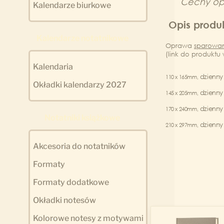
Cechy op
Kalendarze biurkowe
Opis produ
Kalendarze notatnikowe
Oprawa
sparowan
(link do produktu
Kalendaria
dzienn
110 x 165mm,
Okładki kalendarzy 2027
dzienn
145 x 205mm,
dzienn
170 x 240mm,
Notatniki książkowe
dzienn
210 x 297mm,
Akcesoria do notatników
Formaty
Formaty dodatkowe
Okładki notesów
Kolorowe notesy z motywami