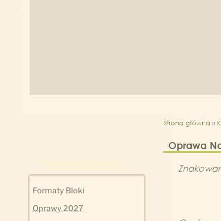
1
2
Strona główna
»
K
Oprawa No
Kalendarze książkowe
Znakowan
Formaty Bloki
Oprawy 2027