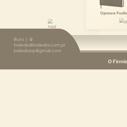
Oprawa Posit
Biuro | @
baledia@baledia.com.pl
balediaop@gmail.com
O Firmi