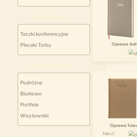
Teczki biurowe
Teczki konferencyjne
Oprawa Astr
Plecaki Torby
Akcesoria do biura
Podróżne
Biurkowe
Portfele
Wizytowniki
Oprawa Tole
New!