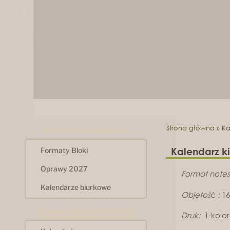
1
2
Strona główna
»
Ka
Kalendarze książkowe
Kalendarz k
Formaty Bloki
Oprawy 2027
Format notes
Kalendarze biurkowe
Objętoś
ć
:
16
Kalendarze notatnikowe
Druk:
1-kolor