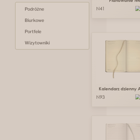
Planowanie N4
N41
Podróżne
Biurkowe
Portfele
Wizytowniki
Kalendarz dzienny 
N93