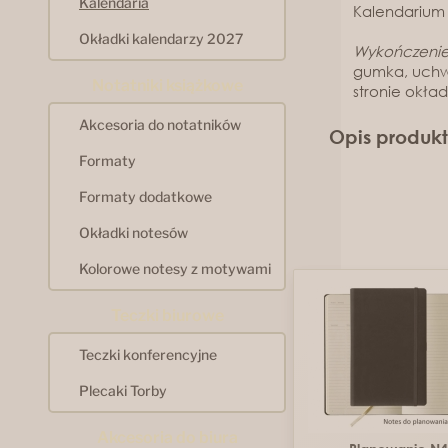
Kalendaria
Kalendarium :
Okładki kalendarzy 2027
Wykończenie
gumka, uchwy
Notatniki książkowe
stronie okład
Akcesoria do notatników
Opis produk
Formaty
Formaty dodatkowe
Okładki notesów
Kolorowe notesy z motywami
Teczki biurowe
Teczki konferencyjne
Plecaki Torby
Akcesoria do biura