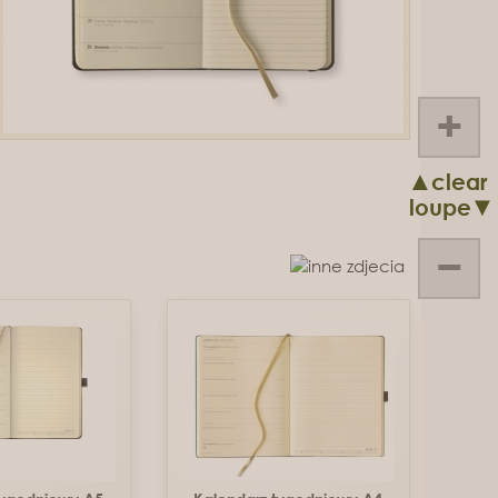
+
▲clear
loupe▼
−