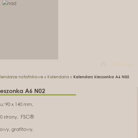
O Firmie
lendarze notatnikowe
»
Kalendaria
»
Kalendarz kieszonka A6 N02
ieszonka A6 N02
u:
90 x 140 mm,
FSC®
0 strony,
owy, grafitowy,