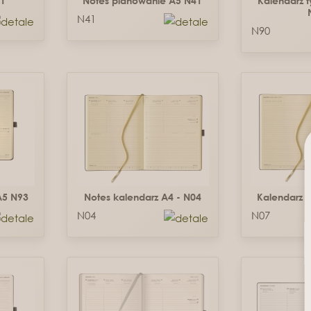
1
Notes planowanie A5 N41
Kalendarz 
N41
N90
A5 N93
Notes kalendarz A4 - N04
Kalendarz 
N04
N07