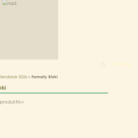
O Firmie
lendarze 2026
»
Formaty Bloki
oki
o produktów