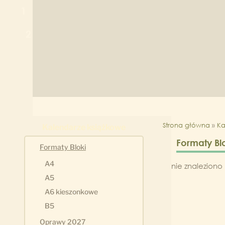
1
2
Strona główna
»
Ka
Kalendarze książkowe
Formaty Bl
Formaty Bloki
A4
nie znalezion
A5
A6 kieszonkowe
B5
Oprawy 2027