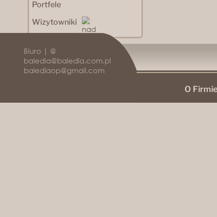
Portfele
Wizytowniki
Biuro | @
baledia@baledia.com.pl
balediaop@gmail.com
O Firmi