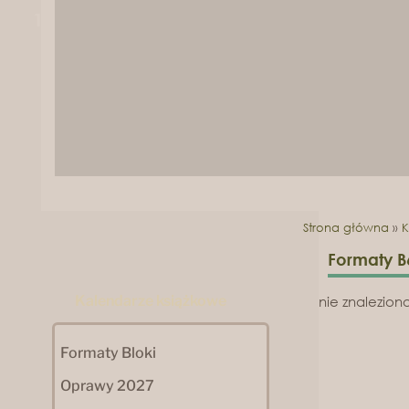
1
2
Strona główna
»
K
Formaty B
Kalendarze książkowe
nie znalezio
Formaty Bloki
Oprawy 2027